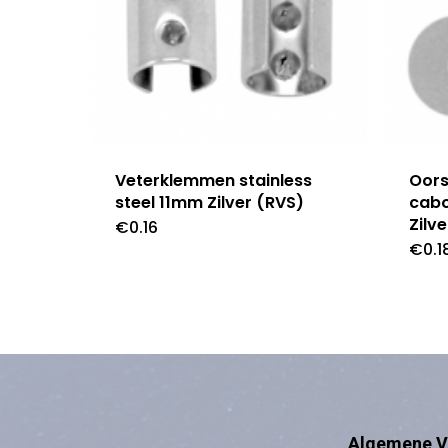
Veterklemmen stainless
Oors
steel 11mm Zilver (RVS)
cabo
Zilv
€
0.16
€
0.1
Algemene V