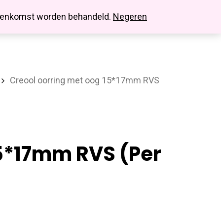
search
account
innenkomst worden behandeld.
Negeren
Creool oorring met oog 15*17mm RVS
15*17mm RVS (per