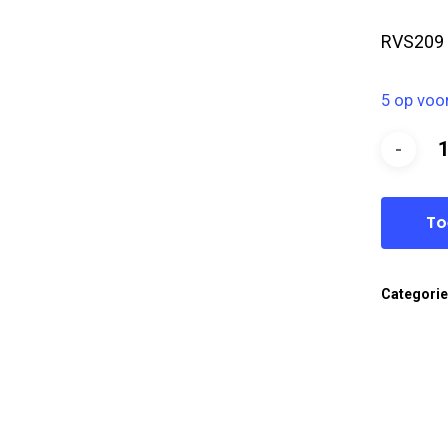
RVS209
5 op voo
To
Categori