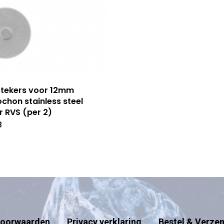
tekers voor 12mm
chon stainless steel
er RVS (per 2)
8
oorwaarden
Privacy verklaring
Bestel & Verze