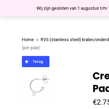
Skip
Facebook
Wij zijn gesloten van 1 augustus t/m
to
main
content
Home
RVS (stainless steel) kralen/onder
Hit enter to search or ESC to close
(per paar)
Terug
Cre
Pa
€
2.7