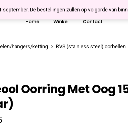
Missbluesieraden
 1 september. De bestellingen zullen op volgorde van b
Home
Winkel
Contact
delen/hangers/ketting
RVS (stainless steel) oorbellen
ool Oorring Met Oog 
ar)
5