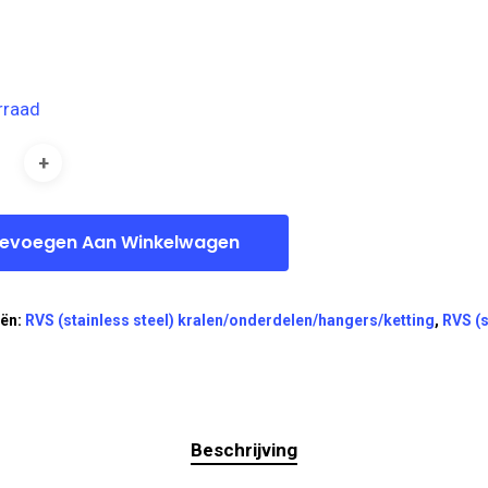
rraad
evoegen Aan Winkelwagen
eën:
RVS (stainless steel) kralen/onderdelen/hangers/ketting
,
RVS (s
Beschrijving