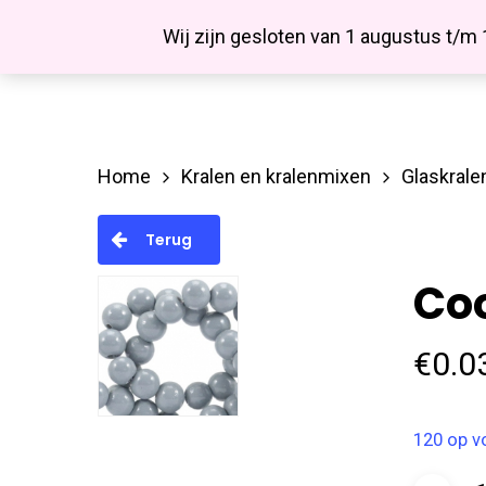
Skip
Facebook
Wij zijn gesloten van 1 augustus t/m
to
main
content
Home
Kralen en kralenmixen
Glaskrale
Hit enter to search or ESC to close
Terug
Co
€
0.0
120 op v