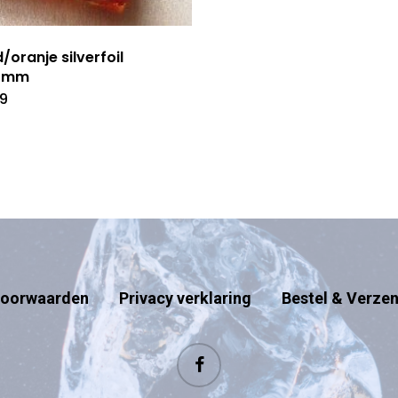
/oranje silverfoil
12mm
69
oorwaarden
Privacy verklaring
Bestel & Verze
facebook