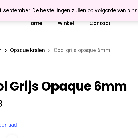
Missbluesieraden
 1 september. De bestellingen zullen op volgorde van b
Home
Winkel
Contact
n
Opaque kralen
Cool grijs opaque 6mm
ol Grijs Opaque 6mm
3
oorraad