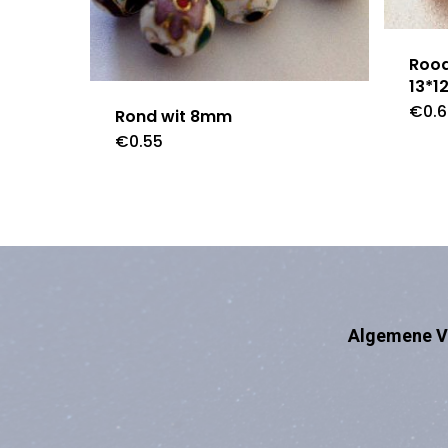
Rood
13*
€
0.
Rond wit 8mm
€
0.55
Algemene V