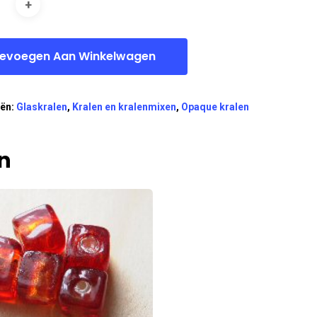
evoegen Aan Winkelwagen
eën:
Glaskralen
,
Kralen en kralenmixen
,
Opaque kralen
n