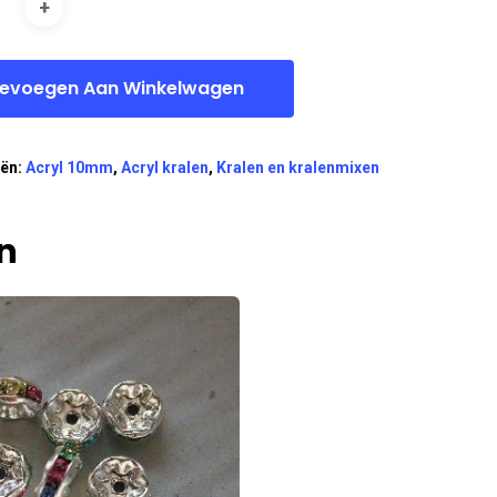
evoegen Aan Winkelwagen
eën:
Acryl 10mm
,
Acryl kralen
,
Kralen en kralenmixen
n