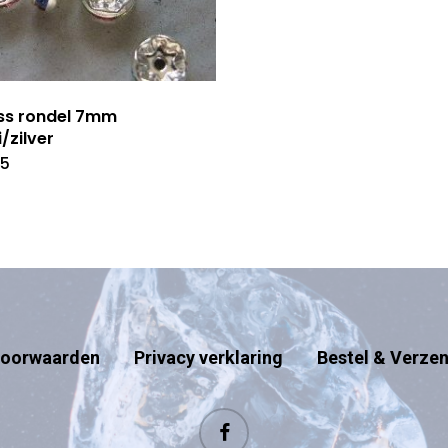
ss rondel 7mm
i/zilver
45
oorwaarden
Privacy verklaring
Bestel & Verze
facebook