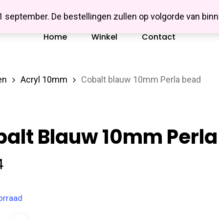
Missbluesieraden
 1 september. De bestellingen zullen op volgorde van b
Home
Winkel
Contact
en
Acryl 10mm
Cobalt blauw 10mm Perla bead
alt Blauw 10mm Perla
4
orraad