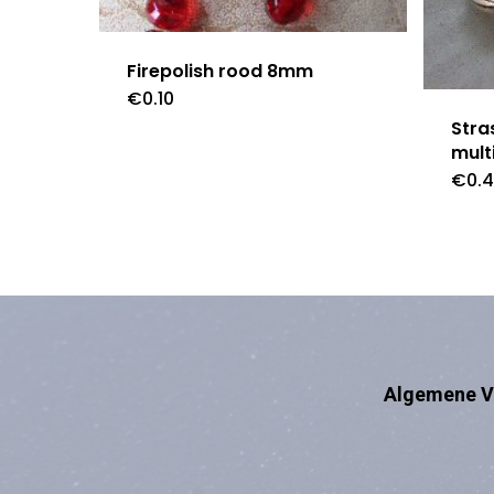
Firepolish rood 8mm
€
0.10
Stra
mult
€
0.
Algemene V