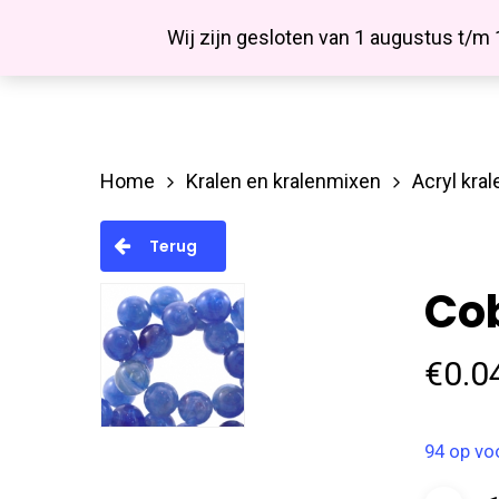
Skip
Facebook
Wij zijn gesloten van 1 augustus t/m
to
main
content
Home
Kralen en kralenmixen
Acryl kral
Hit enter to search or ESC to close
Terug
Cob
€
0.0
94 op vo