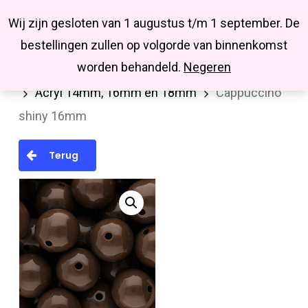
Menu
Skip
Missbluesieraden
Wij zijn gesloten van 1 augustus t/m 1 september. De
search
account
to
Close
bestellingen zullen op volgorde van binnenkomst
main
Menu
worden behandeld.
Negeren
Home
Kralen en kralenmixen
Acryl kralen
content
Acryl 14mm, 16mm en 18mm
Cappuccino
shiny 16mm
Terug