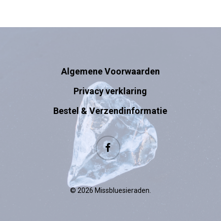
Algemene Voorwaarden
Privacy verklaring
Bestel & Verzendinformatie
facebook
© 2026 Missbluesieraden.