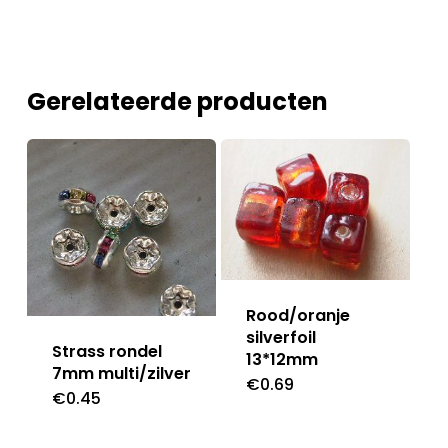
Gerelateerde producten
Rood/oranje
silverfoil
Strass rondel
13*12mm
7mm multi/zilver
€
0.69
€
0.45