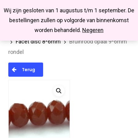
Menu
Skip
Missbluesieraden
Wij zijn gesloten van 1 augustus t/m 1 september. De
search
account
to
Close
bestellingen zullen op volgorde van binnenkomst
main
Menu
worden behandeld.
Negeren
Home
Kralen en kralenmixen
Facetkralen
content
Facet disc 8*6mm
Bruinrood opaal 9*6mm
rondel
Terug