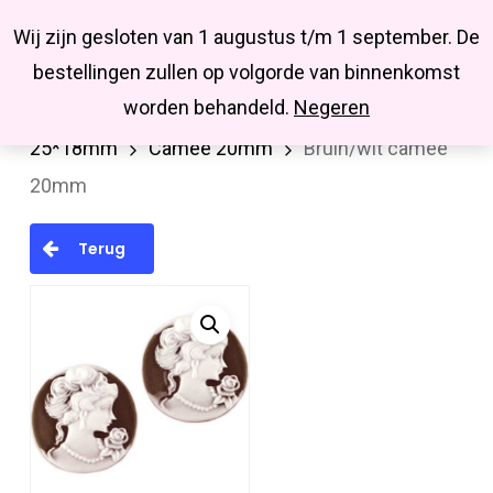
Menu
Skip
Missbluesieraden
Wij zijn gesloten van 1 augustus t/m 1 september. De
search
account
to
Close
bestellingen zullen op volgorde van binnenkomst
main
Menu
worden behandeld.
Negeren
Home
Cabochons/Camee
Camee 12, 20 en
content
25*18mm
Camee 20mm
Bruin/wit camee
20mm
Terug