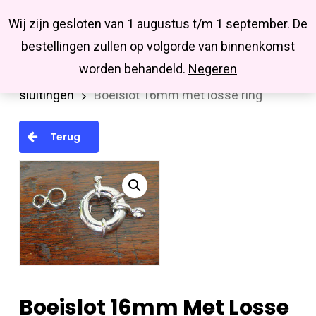
Menu
Skip
Missbluesieraden
Wij zijn gesloten van 1 augustus t/m 1 september. De
search
account
to
Close
bestellingen zullen op volgorde van binnenkomst
main
Menu
worden behandeld.
Negeren
Home
Onderdelen
Sluitingen
Diverse
content
sluitingen
Boeislot 16mm met losse ring
Terug
Boeislot 16mm Met Losse