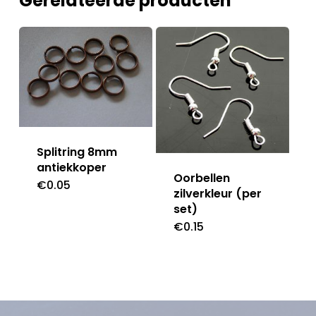
Gerelateerde producten
Splitring 8mm
antiekkoper
Oorbellen
€
0.05
zilverkleur (per
set)
€
0.15