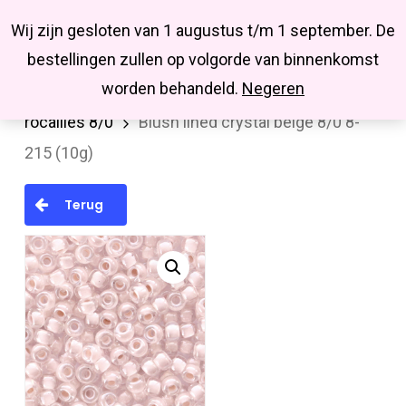
Menu
Skip
Missbluesieraden
Wij zijn gesloten van 1 augustus t/m 1 september. De
search
account
to
Close
bestellingen zullen op volgorde van binnenkomst
main
Menu
worden behandeld.
Negeren
Home
MIYUKI en TOHO rocailles
Miyuki
content
rocailles 8/0
Blush lined crystal beige 8/0 8-
215 (10g)
Terug