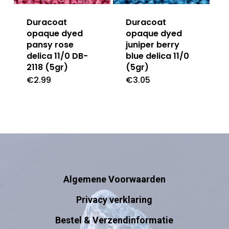
Duracoat
Duracoat
opaque dyed
opaque dyed
pansy rose
juniper berry
delica 11/0 DB-
blue delica 11/0
2118 (5gr)
(5gr)
€
2.99
€
3.05
Algemene Voorwaarden
Privacy verklaring
Bestel & Verzendinformatie