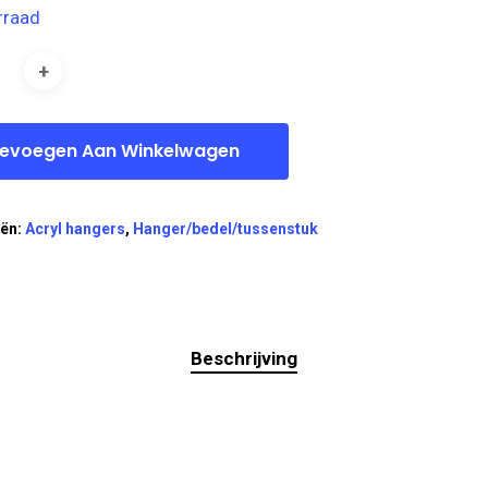
rraad
evoegen Aan Winkelwagen
eën:
Acryl hangers
,
Hanger/bedel/tussenstuk
Beschrijving