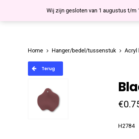
Skip
Facebook
Wij zijn gesloten van 1 augustus t/m
to
main
content
Home
Hanger/bedel/tussenstuk
Acryl
Hit enter to search or ESC to close
Terug
Bl
€
0.7
H2784