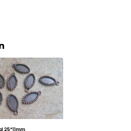
n
l 25*11mm