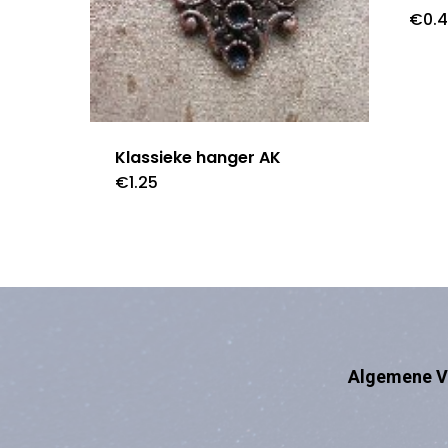
€
0.
Klassieke hanger AK
€
1.25
Algemene V