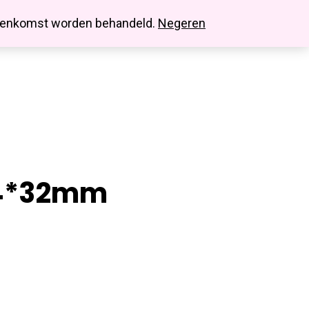
search
account
innenkomst worden behandeld.
Negeren
24*32mm