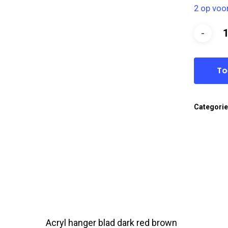
2 op voo
To
Categori
Acryl hanger blad dark red brown