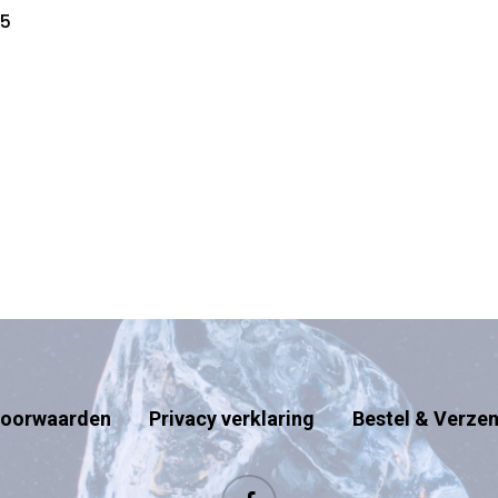
45
oorwaarden
Privacy verklaring
Bestel & Verze
facebook