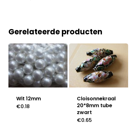
Gerelateerde producten
Wit 12mm
Cloisonnekraal
20*8mm tube
€
0.18
zwart
€
0.65