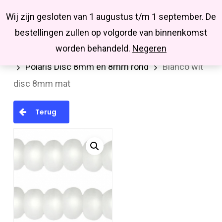
Menu
Skip
Missbluesieraden
Wij zijn gesloten van 1 augustus t/m 1 september. De
search
account
to
Close
bestellingen zullen op volgorde van binnenkomst
main
Menu
worden behandeld.
Negeren
Home
Kralen en kralenmixen
Polaris kralen
content
Polaris Disc 8mm en 8mm rond
Bianco wit
disc 8mm mat
Terug