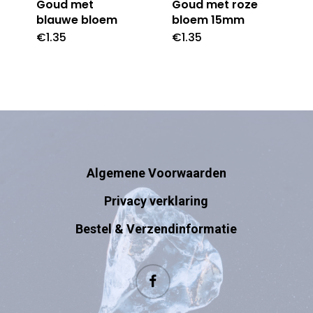
Goud met
Goud met roze
blauwe bloem
bloem 15mm
€
1.35
€
1.35
Algemene Voorwaarden
Privacy verklaring
Bestel & Verzendinformatie
facebook