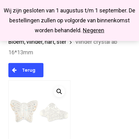
Menu
Skip
Missbluesieraden
Wij zijn gesloten van 1 augustus t/m 1 september. De
search
account
to
Close
bestellingen zullen op volgorde van binnenkomst
main
Menu
worden behandeld.
Negeren
Home
Kralen en kralenmixen
Glaskralen
content
Bloem, vlinder, hart, ster
Vlinder crystal ab
16*13mm
Terug