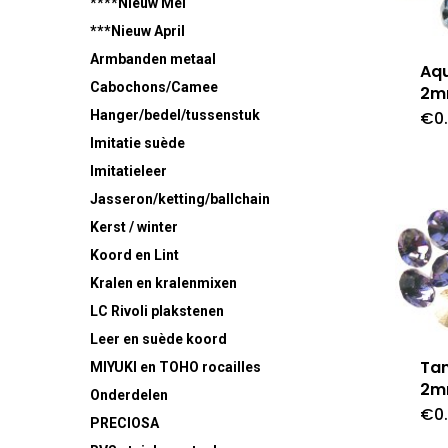
****Nieuw Mei
***Nieuw April
Armbanden metaal
Aq
Cabochons/Camee
2m
€
0
Hanger/bedel/tussenstuk
Imitatie suède
Imitatieleer
Jasseron/ketting/ballchain
Kerst / winter
Koord en Lint
Kralen en kralenmixen
LC Rivoli plakstenen
Leer en suède koord
Tan
MIYUKI en TOHO rocailles
2m
Onderdelen
€
0
PRECIOSA