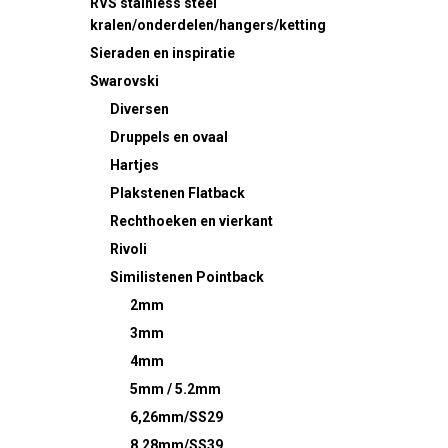
RVS
stainless steel
kralen/onderdelen/hangers/ketting
Sieraden en inspiratie
Swarovski
Diversen
Druppels en ovaal
Hartjes
Plakstenen
Flatback
Rechthoeken en vierkant
Rivoli
Similistenen
Pointback
2mm
3mm
4mm
5mm / 5.2mm
6,26mm/SS29
8,28mm/SS39