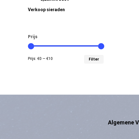
Verkoop sieraden
Prijs
Min.
Max.
Prijs:
€0
—
€10
Filter
prijs
prijs
Algemene V