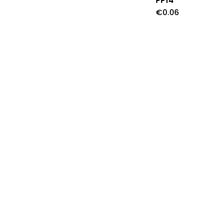
PP14
€
0.06