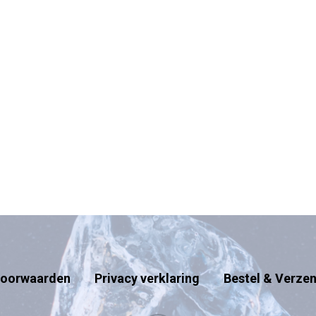
oorwaarden
Privacy verklaring
Bestel & Verze