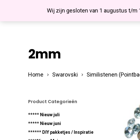
Skip
Facebook
Wij zijn gesloten van 1 augustus t/m
to
main
content
2mm
Hit enter to search or ESC to close
Home
Swarovski
Similistenen (Pointba
Product Categorieën
***** Nieuw juli
***** Nieuw juni
****** DIY pakketjes / Inspiratie