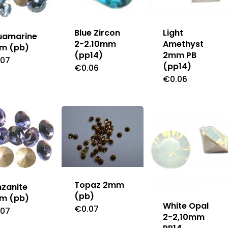
Blue Zircon
Light
uamarine
2-2.10mm
Amethyst
m (pb)
(pp14)
2mm PB
.07
(pp14)
€
0.06
€
0.06
Topaz 2mm
zanite
(pb)
m (pb)
White Opal
€
0.07
.07
2-2,10mm