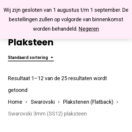
Menu
Skip
Missbluesieraden
Wij zijn gesloten van 1 augustus t/m 1 september. De
search
account
to
Close
bestellingen zullen op volgorde van binnenkomst
main
Swarovski 3mm (SS12)
Menu
worden behandeld.
Negeren
content
Plaksteen
Standaard sortering
Resultaat 1–12 van de 25 resultaten wordt
getoond
Home
Swarovski
Plakstenen (Flatback)
Swarovski 3mm (SS12) plaksteen