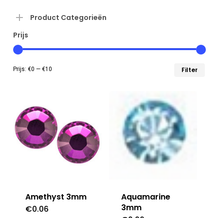
Product Categorieën
Prijs
Min
Max
Prijs:
€0
—
€10
Filter
prij
prij
Amethyst 3mm
Aquamarine
3mm
€
0.06