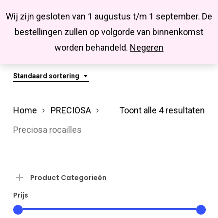
Menu
Skip
Missbluesieraden
Wij zijn gesloten van 1 augustus t/m 1 september. De
search
account
to
Close
bestellingen zullen op volgorde van binnenkomst
main
Preciosa Rocailles
Menu
worden behandeld.
Negeren
content
Standaard sortering
Home
PRECIOSA
Toont alle 4 resultaten
Preciosa rocailles
Product Categorieën
Prijs