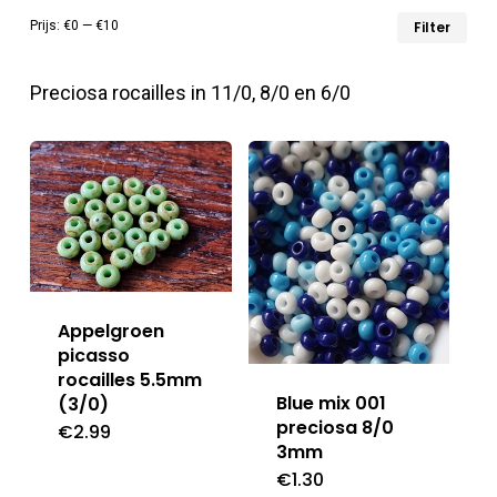
Min
Max
Prijs:
€0
—
€10
Filter
prij
prij
Preciosa rocailles in 11/0, 8/0 en 6/0
Appelgroen
picasso
rocailles 5.5mm
Blue mix 001
(3/0)
preciosa 8/0
€
2.99
3mm
€
1.30