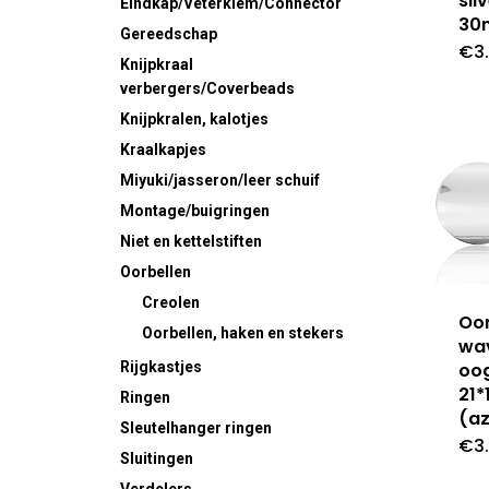
sil
Eindkap/Veterklem/Connector
30
Gereedschap
€
3
Knijpkraal
verbergers/Coverbeads
Knijpkralen, kalotjes
Kraalkapjes
Miyuki/jasseron/leer schuif
Montage/buigringen
Niet en kettelstiften
Oorbellen
Creolen
Oor
Oorbellen, haken en stekers
wa
Rijgkastjes
oo
21
Ringen
(az
Sleutelhanger ringen
€
3
Sluitingen