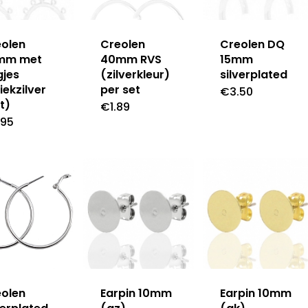
eolen
Creolen
Creolen DQ
mm met
40mm RVS
15mm
gjes
(zilverkleur)
silverplated
iekzilver
per set
€
3.50
t)
€
1.89
.95
eolen
Earpin 10mm
Earpin 10mm