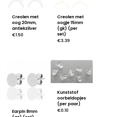
Creolen met
Creolen met
oog 20mm,
oogje 15mm
antiekzilver
(gk) (per
set)
€
1.50
€
3.39
Kunststof
oorbeldopjes
(per paar)
€
0.10
Earpin 8mm