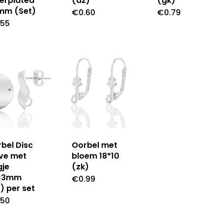
verplated
(az)
(gk)
mm (Set)
€
0.60
€
0.79
.55
bel Disc
Oorbel met
ve met
bloem 18*10
gje
(zk)
*13mm
€
0.99
) per set
.50