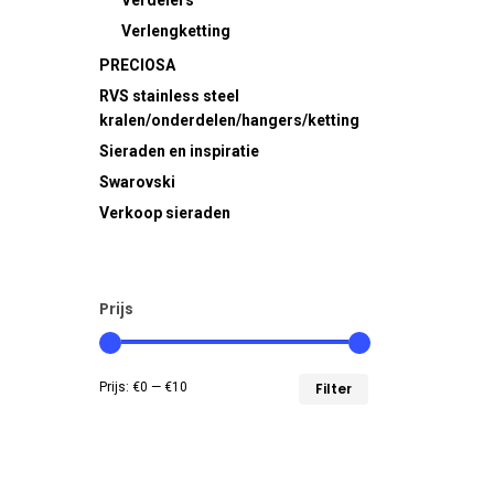
Verdelers
Verlengketting
PRECIOSA
RVS
stainless steel
kralen/onderdelen/hangers/ketting
Sieraden en inspiratie
Swarovski
Verkoop sieraden
Prijs
Min.
Max.
Prijs:
€0
—
€10
Filter
prijs
prijs