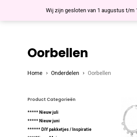
Skip
Facebook
Wij zijn gesloten van 1 augustus t/m
to
main
content
Oorbellen
Hit enter to search or ESC to close
Home
Onderdelen
Oorbellen
Product Categorieën
***** Nieuw juli
***** Nieuw juni
****** DIY pakketjes / Inspiratie