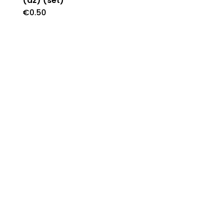
(az) (set)
€
0.50