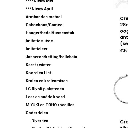
****Nieuw Mei
***Nieuw April
Armbanden metaal
Cr
28
Cabochons/Camee
oo
Hanger/bedel/tussenstuk
ant
Imitatie suède
(se
Imitatieleer
€
5
Jasseron/ketting/ballchain
Kerst / winter
Koord en Lint
Kralen en kralenmixen
LC Rivoli plakstenen
Leer en suède koord
MIYUKI en TOHO rocailles
Onderdelen
Cr
Diversen