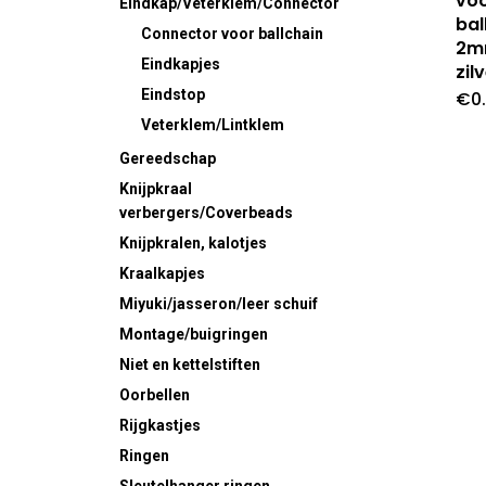
vo
Eindkap/Veterklem/Connector
bal
Connector voor ballchain
2m
Eindkapjes
zil
Eindstop
€
0
Veterklem/Lintklem
Gereedschap
Knijpkraal
verbergers/Coverbeads
Knijpkralen, kalotjes
Kraalkapjes
Miyuki/jasseron/leer schuif
Montage/buigringen
Niet en kettelstiften
Oorbellen
Rijgkastjes
Ringen