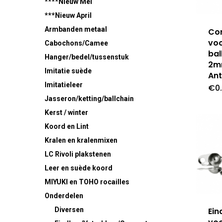
****Nieuw Mei
***Nieuw April
Armbanden metaal
Co
vo
Cabochons/Camee
bal
Hanger/bedel/tussenstuk
2
Imitatie suède
Ant
Imitatieleer
€
0
Jasseron/ketting/ballchain
Kerst / winter
Koord en Lint
Kralen en kralenmixen
LC Rivoli plakstenen
Leer en suède koord
MIYUKI en TOHO rocailles
Onderdelen
Ein
Diversen