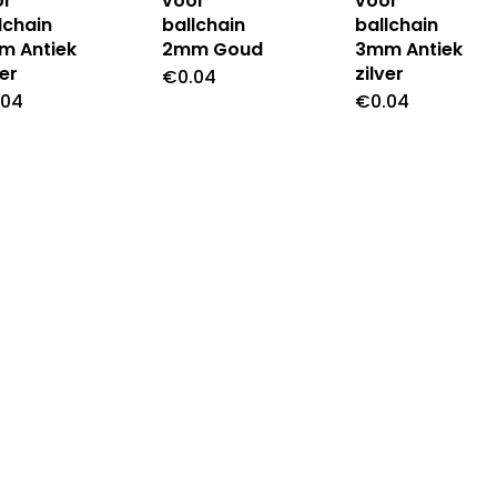
or
voor
voor
lchain
ballchain
ballchain
m Antiek
2mm Goud
3mm Antiek
ver
zilver
€
0.04
.04
€
0.04