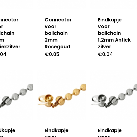
nnector
Connector
Eindkapje
or
voor
voor
lchain
ballchain
ballchain
mm
2mm
1.2mm Antiek
iekzilver
Rosegoud
zilver
.04
€
0.05
€
0.04
dkapje
Eindkapje
Eindkapje