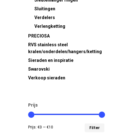
Sleutelhanger ringen
Sluitingen
Verdelers
Verlengketting
PRECIOSA
RVS
stainless steel
kralen/onderdelen/hangers/ketting
Sieraden en inspiratie
Swarovski
Verkoop sieraden
Prijs
Min.
Max.
Prijs:
€0
—
€10
Filter
prijs
prijs