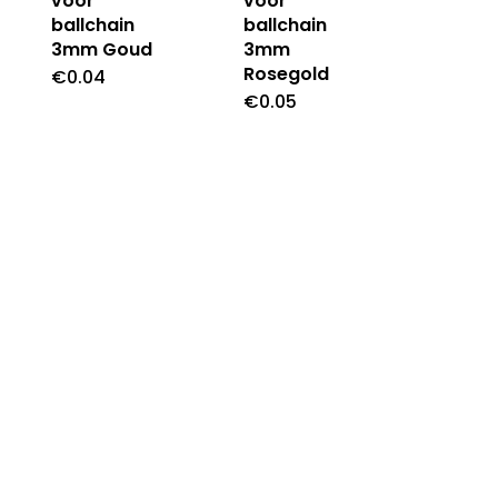
voor
voor
ballchain
ballchain
3mm Goud
3mm
Rosegold
€
0.04
€
0.05