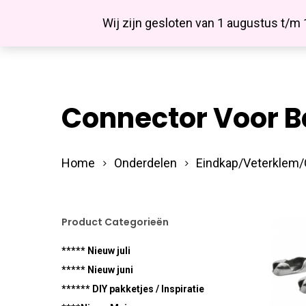
Skip
Facebook
Wij zijn gesloten van 1 augustus t/m
to
main
content
Connector Voor B
Hit enter to search or ESC to close
Home
Onderdelen
Eindkap/Veterklem
Product Categorieën
***** Nieuw juli
***** Nieuw juni
****** DIY pakketjes / Inspiratie