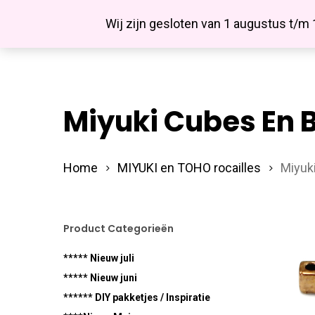
Skip
Facebook
Wij zijn gesloten van 1 augustus t/m
to
main
content
Miyuki Cubes En 
Hit enter to search or ESC to close
Home
MIYUKI en TOHO rocailles
Miyuk
Product Categorieën
***** Nieuw juli
***** Nieuw juni
****** DIY pakketjes / Inspiratie