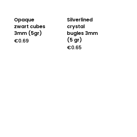
Opaque
Silverlined
zwart cubes
crystal
3mm (5gr)
bugles 3mm
(5 gr)
€
0.69
€
0.65