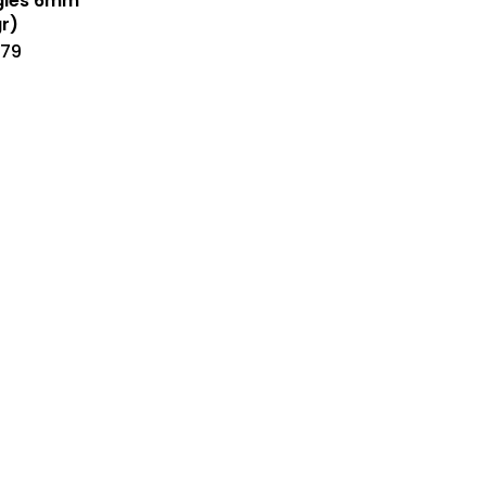
gles 6mm
r)
.79