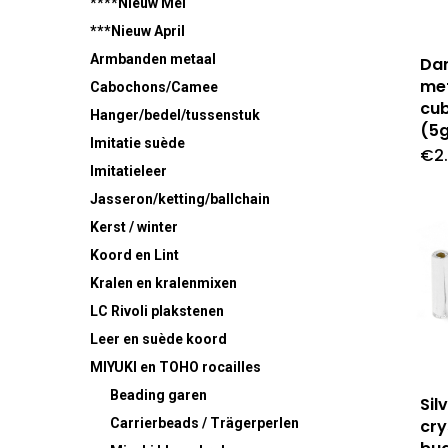
****Nieuw Mei
***Nieuw April
Armbanden metaal
Dar
met
Cabochons/Camee
cu
Hanger/bedel/tussenstuk
(5g
Imitatie suède
€
2
Imitatieleer
Jasseron/ketting/ballchain
Kerst / winter
Koord en Lint
Kralen en kralenmixen
LC Rivoli plakstenen
Leer en suède koord
MIYUKI en TOHO rocailles
Beading garen
Sil
cry
Carrierbeads / Trägerperlen