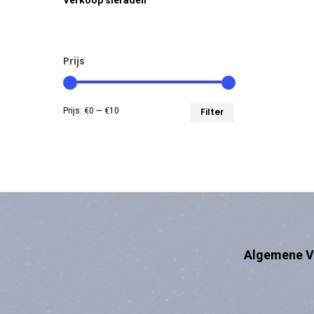
Verkoop sieraden
Prijs
Min.
Max.
Prijs:
€0
—
€10
Filter
prijs
prijs
Algemene V