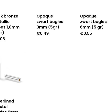
k bronze
Opaque
Opaque
allic
zwart bugles
zwart bugles
bes 1,8mm
3mm (5gr)
6mm (5 gr)
r)
€
0.49
€
0.55
.05
verlined
stal