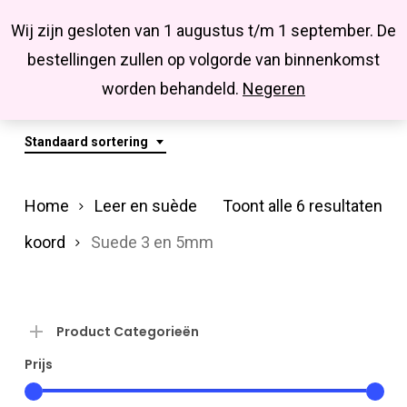
Menu
Skip
Missbluesieraden
Wij zijn gesloten van 1 augustus t/m 1 september. De
search
account
to
Close
bestellingen zullen op volgorde van binnenkomst
main
Suede 3 En 5mm
Menu
worden behandeld.
Negeren
content
Standaard sortering
Home
Leer en suède
Toont alle 6 resultaten
koord
Suede 3 en 5mm
Product Categorieën
Prijs