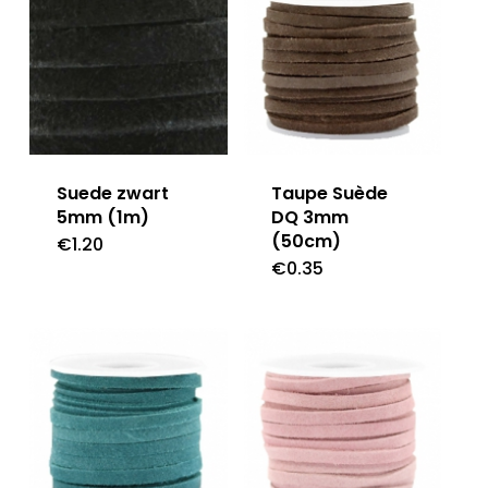
Suede zwart
Taupe Suède
5mm (1m)
DQ 3mm
(50cm)
€
1.20
€
0.35