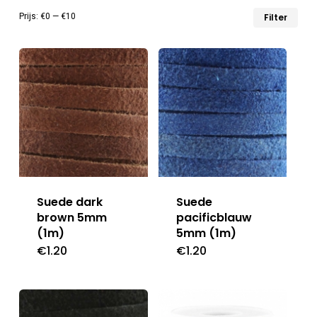
Min
Max
Prijs:
€0
—
€10
Filter
prij
prij
Suede dark
Suede
brown 5mm
pacificblauw
(1m)
5mm (1m)
€
1.20
€
1.20