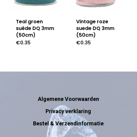
Teal groen
Vintage roze
suède DQ 3mm
suede DQ 3mm
(50cm)
(50cm)
€
0.35
€
0.35
Algemene Voorwaarden
Privacy verklaring
Bestel & Verzendinformatie