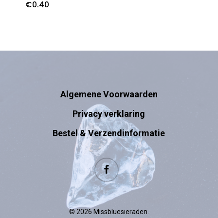
€
0.40
Algemene Voorwaarden
Privacy verklaring
Bestel & Verzendinformatie
facebook
© 2026 Missbluesieraden.