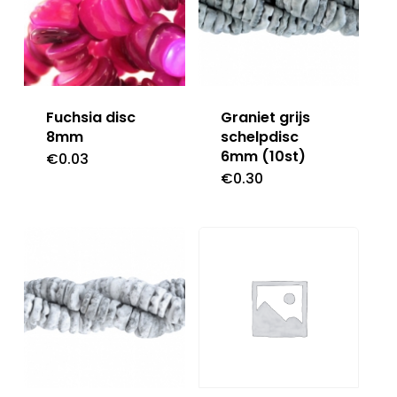
Fuchsia disc
Graniet grijs
8mm
schelpdisc
6mm (10st)
€
0.03
€
0.30