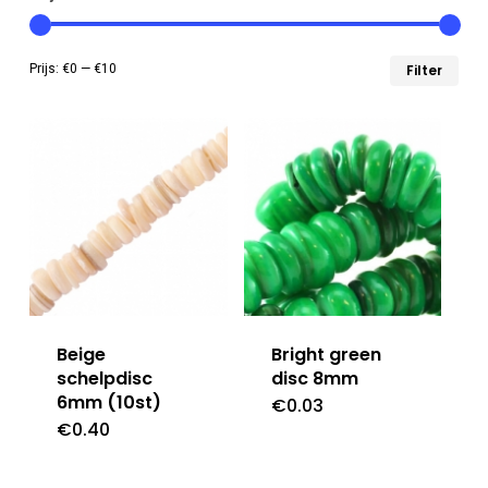
Min
Max
Prijs:
€0
—
€10
Filter
prij
prij
Beige
Bright green
schelpdisc
disc 8mm
6mm (10st)
€
0.03
€
0.40