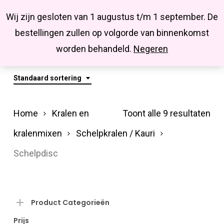
Menu
Skip
Missbluesieraden
Wij zijn gesloten van 1 augustus t/m 1 september. De
search
account
to
Close
bestellingen zullen op volgorde van binnenkomst
main
Schelpdisc
Menu
worden behandeld.
Negeren
content
Standaard sortering
Home
Kralen en
Toont alle 9 resultaten
kralenmixen
Schelpkralen / Kauri
Schelpdisc
Product Categorieën
Prijs