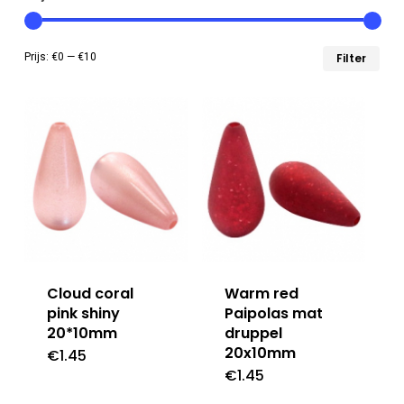
Min
Max
Prijs:
€0
—
€10
Filter
prij
prij
Cloud coral
Warm red
pink shiny
Paipolas mat
20*10mm
druppel
20x10mm
€
1.45
€
1.45