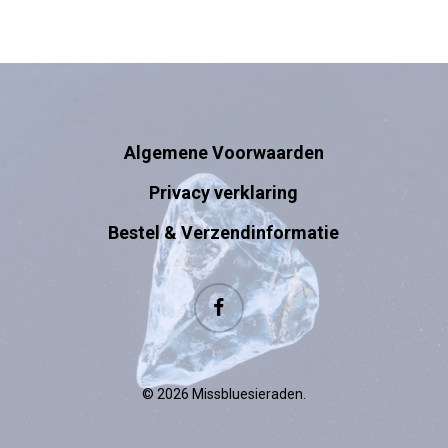
Algemene Voorwaarden
Privacy verklaring
Bestel & Verzendinformatie
facebook
© 2026 Missbluesieraden.