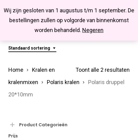
Menu
Skip
Missbluesieraden
Wij zijn gesloten van 1 augustus t/m 1 september. De
search
account
to
Close
bestellingen zullen op volgorde van binnenkomst
main
Polaris Druppel 20*10mm
Menu
worden behandeld.
Negeren
content
Standaard sortering
Home
Kralen en
Toont alle 2 resultaten
kralenmixen
Polaris kralen
Polaris druppel
20*10mm
Product Categorieën
Prijs