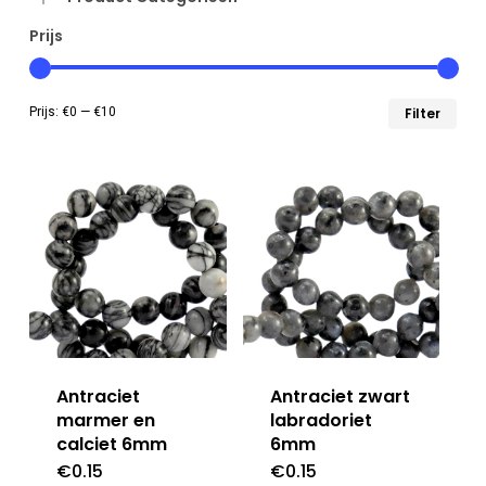
Prijs
Min
Max
Prijs:
€0
—
€10
Filter
prij
prij
Antraciet
Antraciet zwart
marmer en
labradoriet
calciet 6mm
6mm
€
0.15
€
0.15