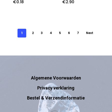
€
0.18
€
2.90
1
2
3
4
5
6
7
Next
Algemene Voorwaarden
Privacy verklaring
Bestel & Verzendinformatie