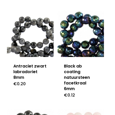
Antraciet zwart
Black ab
labradoriet
coating
8mm
natuursteen
facetkraal
€
0.20
6mm
€
0.12