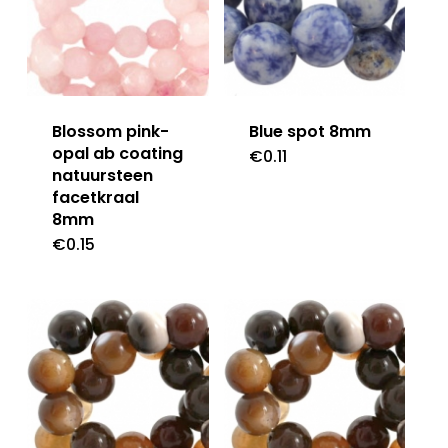
Blossom pink-
Blue spot 8mm
opal ab coating
€
0.11
natuursteen
facetkraal
8mm
€
0.15