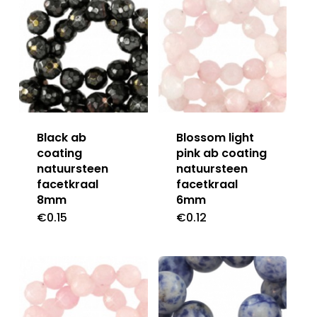
Black ab
Blossom light
coating
pink ab coating
natuursteen
natuursteen
facetkraal
facetkraal
8mm
6mm
€
0.15
€
0.12