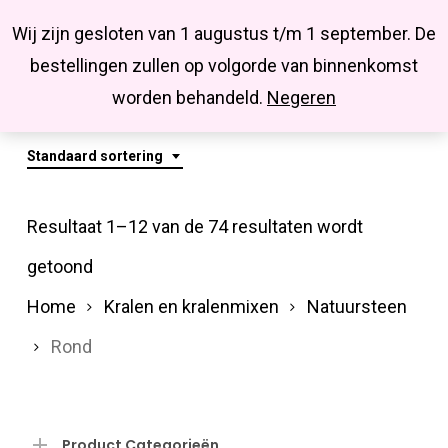
Menu
Skip
Missbluesieraden
Wij zijn gesloten van 1 augustus t/m 1 september. De
search
account
to
Close
bestellingen zullen op volgorde van binnenkomst
main
Rond
Menu
worden behandeld.
Negeren
content
Standaard sortering
Resultaat 1–12 van de 74 resultaten wordt
getoond
Home
Kralen en kralenmixen
Natuursteen
Rond
Product Categorieën