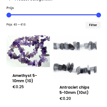
Prijs
Min
Max
Prijs:
€0
—
€10
Filter
prij
prij
Amethyst 5-
10mm (10)
€
0.25
Antraciet chips
5-10mm (10st)
€
0.20