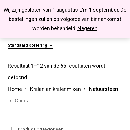
Menu
Skip
Missbluesieraden
Wij zijn gesloten van 1 augustus t/m 1 september. De
search
account
to
Close
bestellingen zullen op volgorde van binnenkomst
main
Chips
Menu
worden behandeld.
Negeren
content
Standaard sortering
Resultaat 1–12 van de 66 resultaten wordt
getoond
Home
Kralen en kralenmixen
Natuursteen
Chips
Product Categorieën