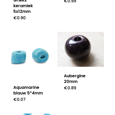
Grieks
€
0.99
keramiek
5x12mm
€
0.90
Aubergine
20mm
Aquamarine
€
0.89
blauw 5*4mm
€
0.07