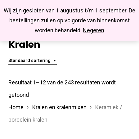
Menu
Skip
Missbluesieraden
Wij zijn gesloten van 1 augustus t/m 1 september. De
search
account
to
Close
bestellingen zullen op volgorde van binnenkomst
main
Keramiek / Porcelein
Menu
worden behandeld.
Negeren
content
Kralen
Standaard sortering
Resultaat 1–12 van de 243 resultaten wordt
getoond
Home
Kralen en kralenmixen
Keramiek /
porcelein kralen