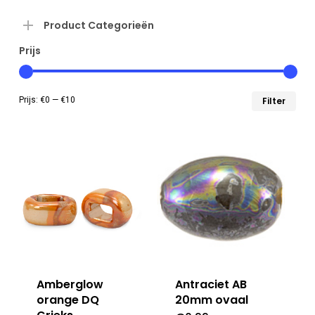
Product Categorieën
Prijs
Min
Max
Prijs:
€0
—
€10
Filter
prij
prij
Amberglow
Antraciet AB
orange DQ
20mm ovaal