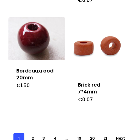
€
0.07
Bordeauxrood
20mm
Brick red
€
1.50
7*4mm
€
0.07
1
2
3
4
…
19
20
21
Next