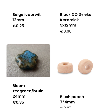
Beige ivoorwit
Black DQ Grieks
12mm
Keramiek
5x12mm
€
0.25
€
0.90
Bloem
zeegroen/bruin
24mm
Blush peach
7*4mm
€
0.35