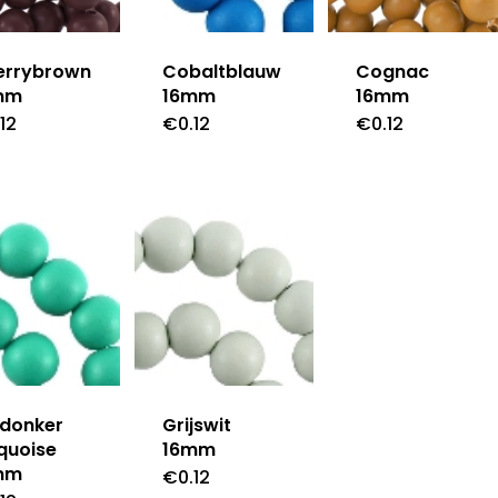
errybrown
Cobaltblauw
Cognac
mm
16mm
16mm
.12
€
0.12
€
0.12
 donker
Grijswit
quoise
16mm
mm
€
0.12