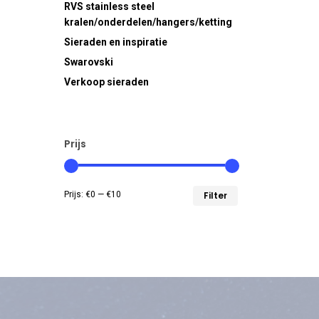
RVS
stainless steel
kralen/onderdelen/hangers/ketting
Sieraden en inspiratie
Swarovski
Verkoop sieraden
Prijs
Min.
Max.
Prijs:
€0
—
€10
Filter
prijs
prijs