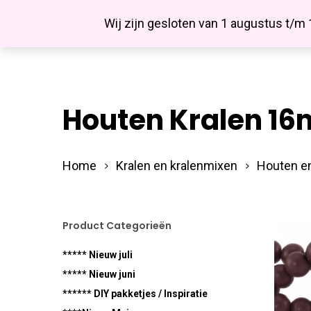
Skip
Facebook
Wij zijn gesloten van 1 augustus t/m
to
main
content
Houten Kralen 
Hit enter to search or ESC to close
Home
Kralen en kralenmixen
Houten en
Product Categorieën
***** Nieuw juli
***** Nieuw juni
****** DIY pakketjes / Inspiratie