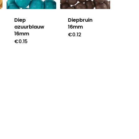
Diep
Diepbruin
azuurblauw
16mm
16mm
€
0.12
€
0.15