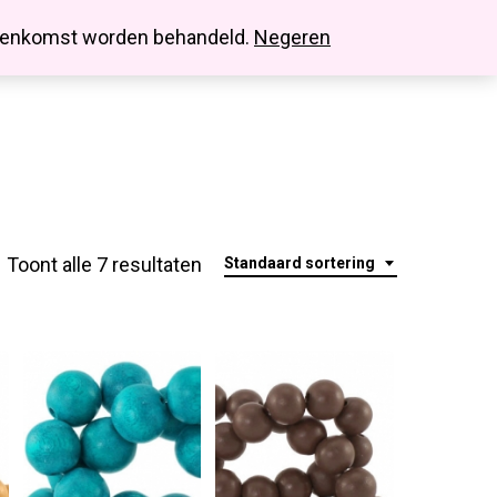
search
account
innenkomst worden behandeld.
Negeren
Toont alle 7 resultaten
Standaard sortering