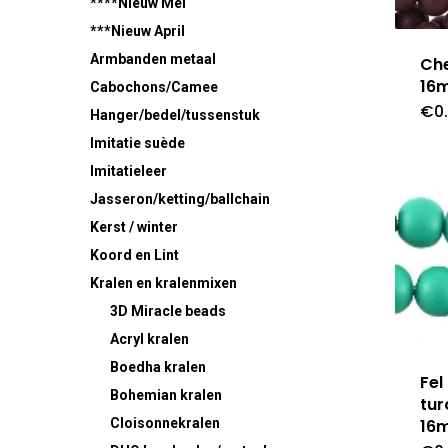
****Nieuw Mei
***Nieuw April
Armbanden metaal
Ch
16
Cabochons/Camee
€
0
Hanger/bedel/tussenstuk
Imitatie suède
Imitatieleer
Jasseron/ketting/ballchain
Kerst / winter
Koord en Lint
Kralen en kralenmixen
3D Miracle beads
Acryl kralen
Boedha kralen
Fel
Bohemian kralen
tur
16
Cloisonnekralen