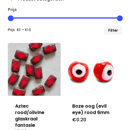
Prijs
Min
Max
Prijs:
€0
—
€10
Filter
prij
prij
Aztec
Boze oog (evil
rood/olivine
eye) rood 6mm
glaskraal
€
0.20
fantasie