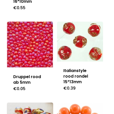
16*10mm
€
0.55
Italianstyle
rood rondel
Druppel rood
15*13mm
ab 5mm
€
0.39
€
0.05