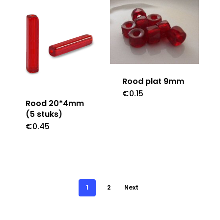
Rood plat 9mm
€
0.15
Rood 20*4mm
(5 stuks)
€
0.45
1
2
Next