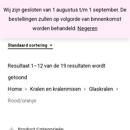
Menu
Skip
Missbluesieraden
Wij zijn gesloten van 1 augustus t/m 1 september. De
search
account
to
Close
bestellingen zullen op volgorde van binnenkomst
main
Rood/oranje
Menu
worden behandeld.
Negeren
content
Standaard sortering
Resultaat 1–12 van de 19 resultaten wordt
getoond
Home
Kralen en kralenmixen
Glaskralen
Rood/oranje
Product Categorieën