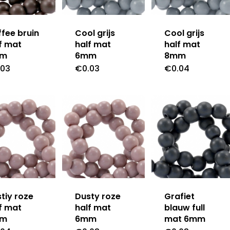
fee bruin
Cool grijs
Cool grijs
f mat
half mat
half mat
mm
6mm
8mm
.03
€
0.03
€
0.04
tiy roze
Dusty roze
Grafiet
f mat
half mat
blauw full
mm
6mm
mat 6mm