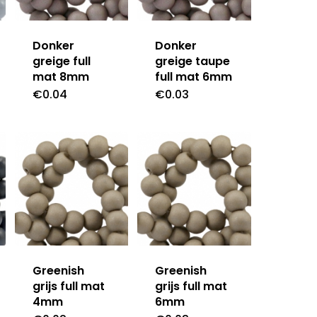
Donker
Donker
greige full
greige taupe
mat 8mm
full mat 6mm
€
0.04
€
0.03
Greenish
Greenish
grijs full mat
grijs full mat
4mm
6mm