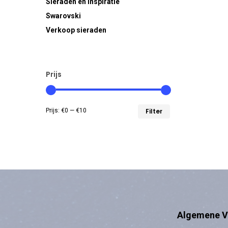
Sieraden en inspiratie
Swarovski
Verkoop sieraden
Prijs
Min.
Max.
Prijs:
€0
—
€10
Filter
prijs
prijs
Algemene V