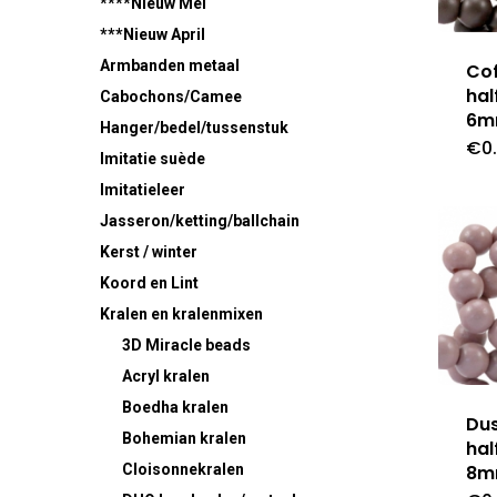
****Nieuw Mei
***Nieuw April
Armbanden metaal
Cof
hal
Cabochons/Camee
6
Hanger/bedel/tussenstuk
€
0
Imitatie suède
Imitatieleer
Jasseron/ketting/ballchain
Kerst / winter
Koord en Lint
Kralen en kralenmixen
3D Miracle beads
Acryl kralen
Boedha kralen
Dus
Bohemian kralen
hal
8
Cloisonnekralen