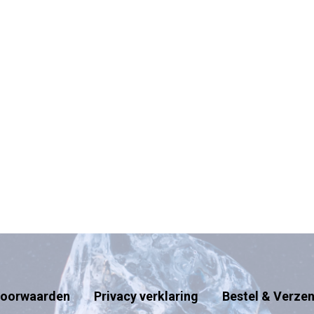
oorwaarden
Privacy verklaring
Bestel & Verze