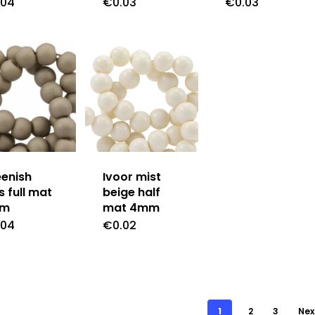
.04
€
0.03
€
0.03
enish
Ivoor mist
js full mat
beige half
mm
mat 4mm
.04
€
0.02
1
2
3
Nex