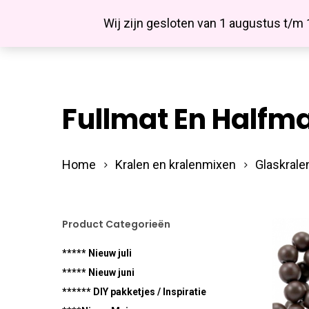
Skip
Facebook
Wij zijn gesloten van 1 augustus t/m
to
main
content
Fullmat En Halfm
Hit enter to search or ESC to close
Home
Kralen en kralenmixen
Glaskrale
Product Categorieën
***** Nieuw juli
***** Nieuw juni
****** DIY pakketjes / Inspiratie