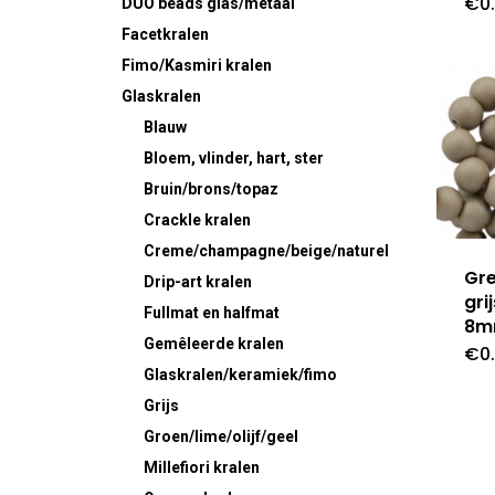
€
0
DUO beads glas/metaal
Facetkralen
Fimo/Kasmiri kralen
Glaskralen
Blauw
Bloem, vlinder, hart, ster
Bruin/brons/topaz
Crackle kralen
Creme/champagne/beige/naturel
Gre
Drip-art kralen
gri
Fullmat en halfmat
8
Gemêleerde kralen
€
0
Glaskralen/keramiek/fimo
Grijs
Groen/lime/olijf/geel
Millefiori kralen