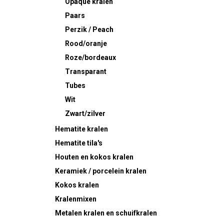
Opaque kralen
Paars
Perzik / Peach
Rood/oranje
Roze/bordeaux
Transparant
Tubes
Wit
Zwart/zilver
Hematite kralen
Hematite tila's
Houten en kokos kralen
Keramiek / porcelein kralen
Kokos kralen
Kralenmixen
Metalen kralen en schuifkralen