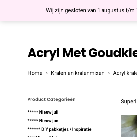
Skip
Facebook
Wij zijn gesloten van 1 augustus t/m
to
main
content
Acryl Met Goudkl
Hit enter to search or ESC to close
Home
Kralen en kralenmixen
Acryl kral
Product Categorieën
Superl
***** Nieuw juli
***** Nieuw juni
****** DIY pakketjes / Inspiratie