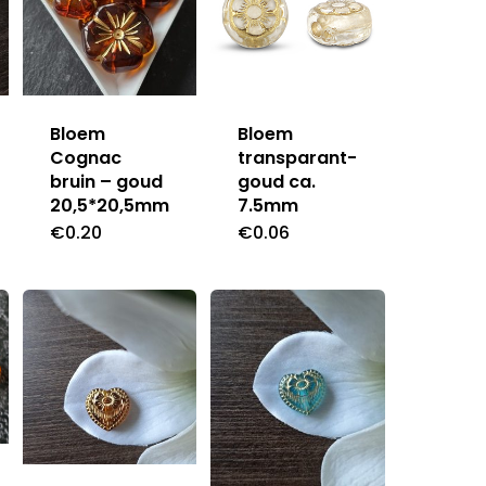
Bloem
Bloem
Cognac
transparant-
bruin – goud
goud ca.
20,5*20,5mm
7.5mm
€
0.20
€
0.06