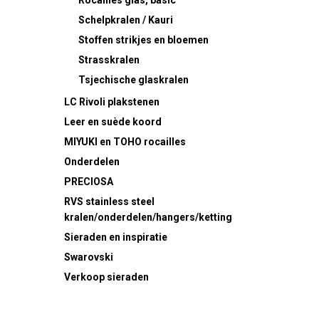
Rocailles
glas, basic
Schelpkralen / Kauri
Stoffen strikjes en bloemen
Strasskralen
Tsjechische glaskralen
LC Rivoli plakstenen
Leer en suède koord
MIYUKI en TOHO rocailles
Onderdelen
PRECIOSA
RVS
stainless steel
kralen/onderdelen/hangers/ketting
Sieraden en inspiratie
Swarovski
Verkoop sieraden