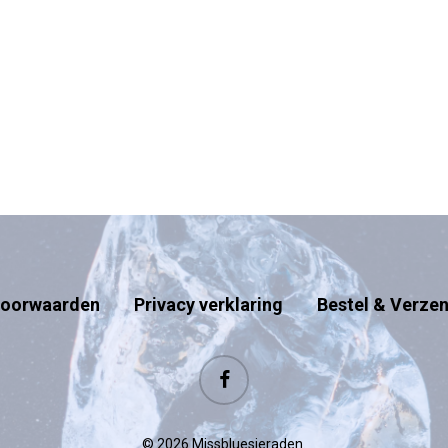
oorwaarden
Privacy verklaring
Bestel & Verze
facebook
© 2026 Missbluesieraden.