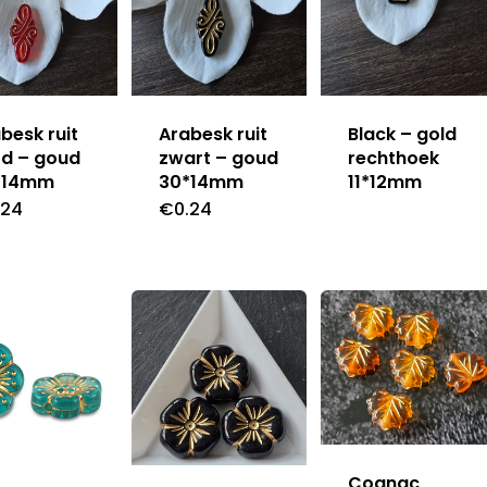
besk ruit
Arabesk ruit
Black – gold
od – goud
zwart – goud
rechthoek
*14mm
30*14mm
11*12mm
.24
€
0.24
Cognac