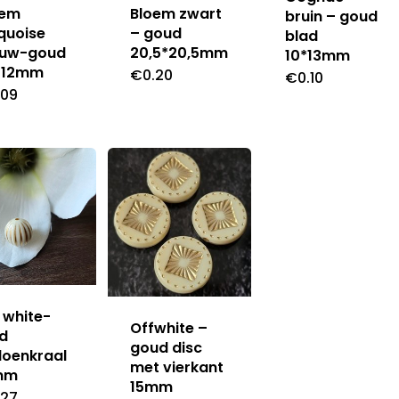
oem
Bloem zwart
bruin – goud
quoise
– goud
blad
auw-goud
20,5*20,5mm
10*13mm
. 12mm
€
0.20
€
0.10
.09
 white-
Offwhite –
d
goud disc
loenkraal
met vierkant
mm
15mm
.27