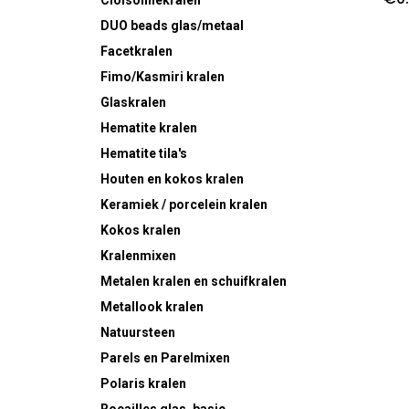
Cloisonnekralen
DUO beads glas/metaal
Facetkralen
Fimo/Kasmiri kralen
Glaskralen
Hematite kralen
Hematite tila's
Houten en kokos kralen
Keramiek / porcelein kralen
Kokos kralen
Kralenmixen
Metalen kralen en schuifkralen
Metallook kralen
Natuursteen
Parels en Parelmixen
Polaris kralen