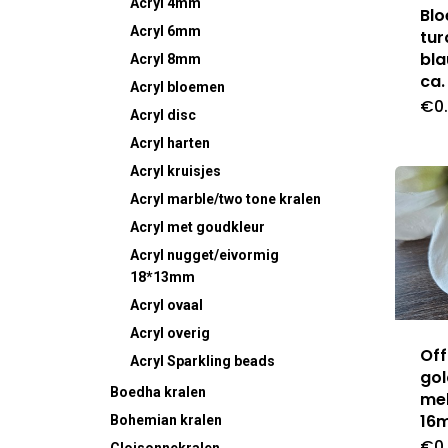
Acryl 4mm
Bl
Acryl 6mm
tur
bl
Acryl 8mm
ca
Acryl bloemen
€
0
Acryl disc
Acryl harten
Acryl kruisjes
Acryl marble/two tone kralen
Acryl met goudkleur
Acryl nugget/eivormig
18*13mm
Acryl ovaal
Acryl overig
Off
Acryl Sparkling beads
gol
Boedha kralen
me
16
Bohemian kralen
€
0