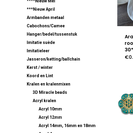
****Nieuw Mei
***Nieuw April
Armbanden metaal
Cabochons/Camee
Hanger/bedel/tussenstuk
Ara
ro
Imitatie suède
30
Imitatieleer
€
0
Jasseron/ketting/ballchain
Kerst / winter
Koord en Lint
Kralen en kralenmixen
3D Miracle beads
Acryl kralen
Acryl 10mm
Acryl 12mm
Acryl 14mm, 16mm en 18mm