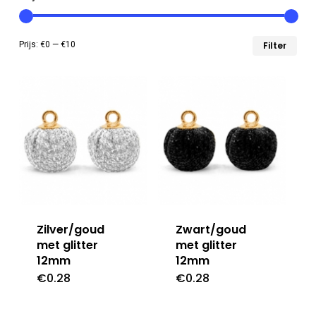
Min
Max
Prijs:
€0
—
€10
Filter
prij
prij
Zilver/goud
Zwart/goud
met glitter
met glitter
12mm
12mm
€
0.28
€
0.28