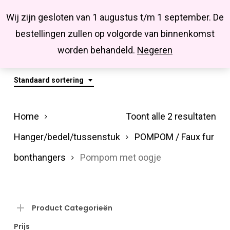
Menu
Skip
Missbluesieraden
Wij zijn gesloten van 1 augustus t/m 1 september. De
search
account
to
Close
bestellingen zullen op volgorde van binnenkomst
main
Pompom Met Oogje
Menu
worden behandeld.
Negeren
content
Standaard sortering
Home
Toont alle 2 resultaten
Hanger/bedel/tussenstuk
POMPOM / Faux fur
bonthangers
Pompom met oogje
Product Categorieën
Prijs