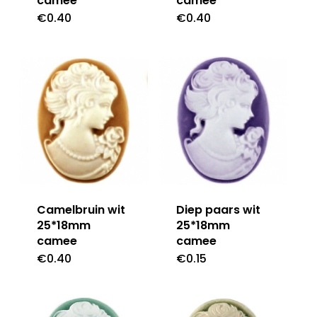
camee
camee
€
0.40
€
0.40
Camelbruin wit
Diep paars wit
25*18mm
25*18mm
camee
camee
€
0.40
€
0.15