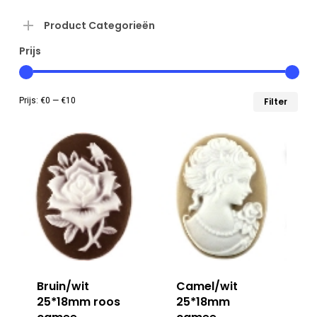
Product Categorieën
Prijs
Min
Max
Prijs:
€0
—
€10
Filter
prij
prij
Bruin/wit
Camel/wit
25*18mm roos
25*18mm