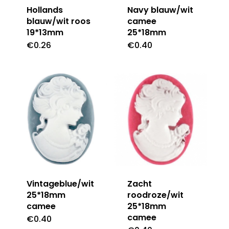
Hollands
Navy blauw/wit
blauw/wit roos
camee
19*13mm
25*18mm
€
0.26
€
0.40
Vintageblue/wit
Zacht
25*18mm
roodroze/wit
camee
25*18mm
camee
€
0.40