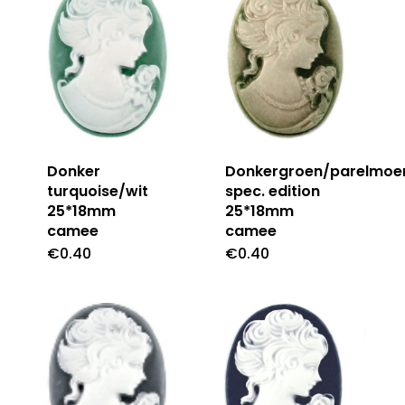
Donker
Donkergroen/parelmoe
turquoise/wit
spec. edition
25*18mm
25*18mm
camee
camee
€
0.40
€
0.40