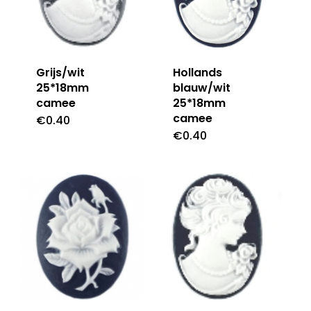
Grijs/wit
Hollands
25*18mm
blauw/wit
camee
25*18mm
camee
€
0.40
€
0.40