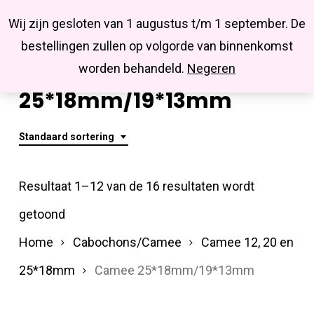
Menu
Skip
Missbluesieraden
Wij zijn gesloten van 1 augustus t/m 1 september. De
search
account
to
Close
bestellingen zullen op volgorde van binnenkomst
main
Camee
Menu
worden behandeld.
Negeren
content
25*18mm/19*13mm
Standaard sortering
Resultaat 1–12 van de 16 resultaten wordt
getoond
Home
Cabochons/Camee
Camee 12, 20 en
25*18mm
Camee 25*18mm/19*13mm